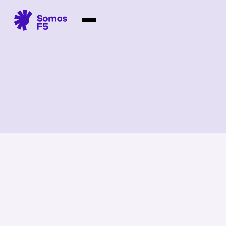
Fundación Somos F5
Compartir
4.9.2025