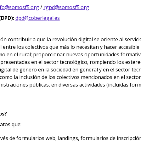
nfo@somosf5.org
/
rgpd@somosf5.org
(DPD):
dpd@coberlegal.es
 contribuir a que la revolución digital se oriente al servici
al entre los colectivos que más lo necesitan y hacer accesible
o en el rural; proporcionar nuevas oportunidades formativa
representadas en el sector tecnológico, rompiendo los estere
igital de género en la sociedad en general y en el sector te
l como la inclusión de los colectivos mencionados en el secto
istraciones públicas, en diversas actividades (incluidas for
os?
atos que:
avés de formularios web, landings, formularios de inscripción