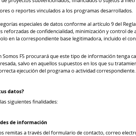
 de proyectos subvencionados, financiados o sujetos a métri
adores o reportes vinculados a los programas desarrollados.
egorías especiales de datos conforme al artículo 9 del Reg
reforzadas de confidencialidad, minimización y control de a
lo en la correspondiente base legitimadora, incluido el con
n Somos F5 procurará que este tipo de información tenga car
resada, salvo en aquellos supuestos en los que su tratamien
 correcta ejecución del programa o actividad correspondiente.
tus datos?
as siguientes finalidades:
tudes de información
 remitas a través del formulario de contacto, correo electr