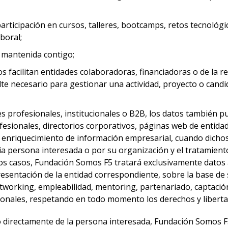
rticipación en cursos, talleres, bootcamps, retos tecnológi
aboral;
n mantenida contigo;
 facilitan entidades colaboradoras, financiadoras o de la r
ulte necesario para gestionar una actividad, proyecto o cand
es profesionales, institucionales o B2B, los datos también 
ofesionales, directorios corporativos, páginas web de entid
 enriquecimiento de información empresarial, cuando dicho
ia persona interesada o por su organización y el tratamiento
os casos, Fundación Somos F5 tratará exclusivamente datos 
esentación de la entidad correspondiente, sobre la base de 
etworking, empleabilidad, mentoring, partenariado, captació
cionales, respetando en todo momento los derechos y liberta
 directamente de la persona interesada, Fundación Somos F5 