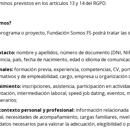
rminos previstos en los artículos 13 y 14 del RGPD.
amos?
, programa o proyecto, Fundación Somos F5 podrá tratar las 
ntacto:
nombre y apellidos, número de documento (DNI, NIF, e
ovincia, país, fecha de nacimiento, edad o idioma de comunica
nales:
formación previa, experiencia, competencias, CV, portf
ormativos y de empleabilidad, cargo, empresa u organización
uimiento:
inscripciones, asistencia, participación en activid
tación, intermediación laboral, speed job dating, eventos, 
nerarios;
ontexto personal y profesional:
información relacionada 
al, necesidades de acompañamiento, cargas familiares, nivel 
datos necesarios para valorar la adecuación, elegibilidad o