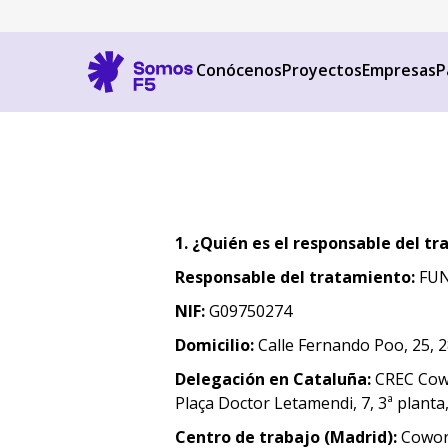
Conócenos
Proyectos
Empresas
P
1. ¿Quién es el responsable del t
Responsable del tratamiento:
FUN
NIF:
G09750274
Domicilio:
Calle Fernando Poo, 25, 
Delegación en Cataluña:
CREC Cow
Plaça Doctor Letamendi, 7, 3ª planta
Centro de trabajo (Madrid):
Cowork